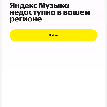
Яндекс Музыка
недоступна в вашем
регионе
Войти