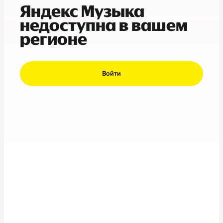
Яндекс Музыка
недоступна в вашем
регионе
Войти