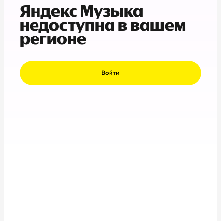
Яндекс Музыка
недоступна в вашем
регионе
Войти