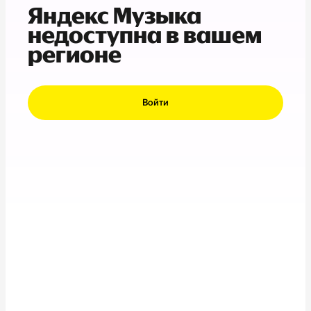
Яндекс Музыка
недоступна в вашем
регионе
Войти