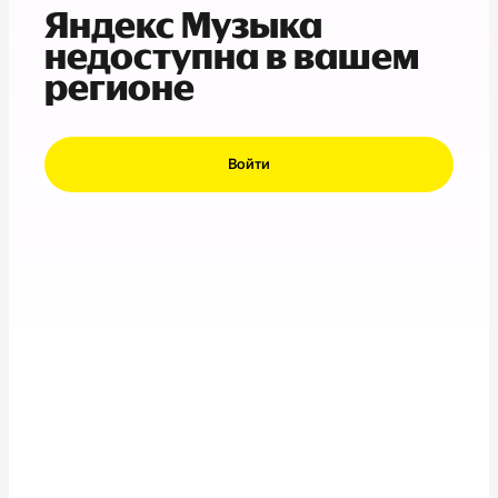
Яндекс Музыка
недоступна в вашем
регионе
Войти