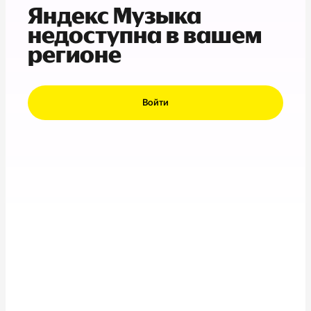
Яндекс Музыка
недоступна в вашем
регионе
Войти