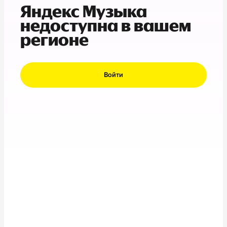
Яндекс Музыка
недоступна в вашем
регионе
Войти